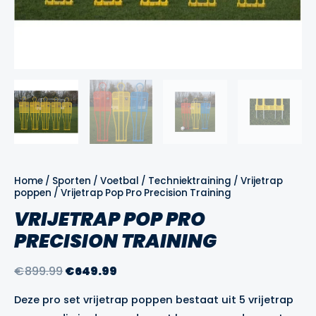
Home
/
Sporten
/
Voetbal
/
Techniektraining
/
Vrijetrap
poppen
/ Vrijetrap Pop Pro Precision Training
VRIJETRAP POP PRO
PRECISION TRAINING
Oorspronkelijke
Huidige
€
899.99
€
649.99
prijs
prijs
Deze pro set vrijetrap poppen bestaat uit 5 vrijetrap
was:
is: