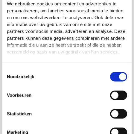
We gebruiken cookies om content en advertenties te
personaliseren, om functies voor social media te bieden
en om ons websiteverkeer te analyseren. Ook delen we
informatie over uw gebruik van onze site met onze
partners voor social media, adverteren en analyse. Deze
Vrijetrap Pop Base
Precision mini
partners kunnen deze gegevens combineren met andere
Precision Training
vrijetrap pop
informatie die u aan ze heeft verstrekt of die ze hebben
Trainingsmateriaal
Techniektraining
voetbal
verzameld op basis van uw gebruik van hun services.
Prijsklasse
€
44.99
-
€
119.99
Oorspronkelijke
Huidige
€
89.99
€
79.99
€44.99
prijs
prijs
tot
was:
is:
€119.99
Toestemmingsselectie
€89.99.
€79.99.
Noodzakelijk
Actie!
Actie!
Voorkeuren
Statistieken
Marketing