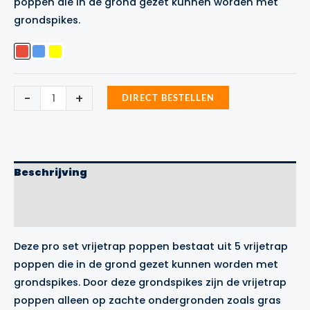
poppen die in de grond gezet kunnen worden met
€899.99.
€649.99.
grondspikes.
Vrijetrap
-
+
DIRECT BESTELLEN
Pop
Pro
Precision
Training
aantal
Beschrijving
Aanvullende informatie
Merk
Deze pro set vrijetrap poppen bestaat uit 5 vrijetrap
poppen die in de grond gezet kunnen worden met
grondspikes. Door deze grondspikes zijn de vrijetrap
poppen alleen op zachte ondergronden zoals gras