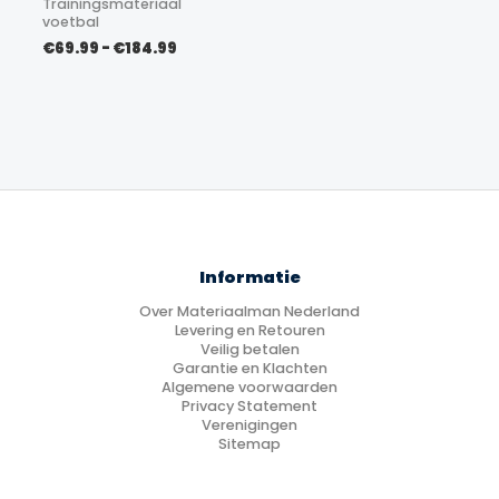
Trainingsmateriaal
voetbal
Prijsklasse:
€
69.99
-
€
184.99
€69.99
tot
€184.99
Informatie
Over Materiaalman Nederland
Levering en Retouren
Veilig betalen
Garantie en Klachten
Algemene voorwaarden
Privacy Statement
Verenigingen
Sitemap