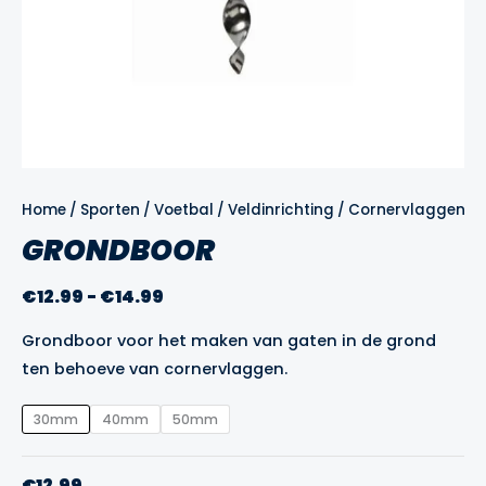
Home
/
Sporten
/
Voetbal
/
Veldinrichting
/
Cornervlaggen
/ 
GRONDBOOR
Prijsklasse:
€
12.99
-
€
14.99
€12.99
Grondboor voor het maken van gaten in de grond
tot
ten behoeve van cornervlaggen.
€14.99
30mm
40mm
50mm
€
12.99