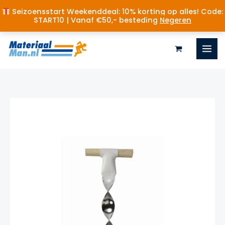
Seizoensstart Weekenddeal: 10% korting op alles! Code:
START10 | Vanaf €50,- besteding
Negeren
Ga
naar
de
inhoud