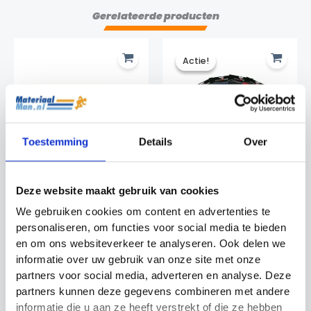
Gerelateerde producten
Actie!
Actie!
Toestemming
Details
Over
Grondbuis
Cornervlag 2-
Deze website maakt gebruik van cookies
cornervlag
Kleuren Precision
Training
We gebruiken cookies om content en advertenties te
Cornervlaggen
Cornervlaggen
personaliseren, om functies voor social media te bieden
Prijsklasse:
€
5.99
-
€
7.99
€5.99
Oorspronkelijke
Huidige
€
4.99
€
3.99
en om ons websiteverkeer te analyseren. Ook delen we
tot
prijs
prijs
informatie over uw gebruik van onze site met onze
€7.99
was:
is:
partners voor social media, adverteren en analyse. Deze
€4.99.
€3.99.
partners kunnen deze gegevens combineren met andere
informatie die u aan ze heeft verstrekt of die ze hebben