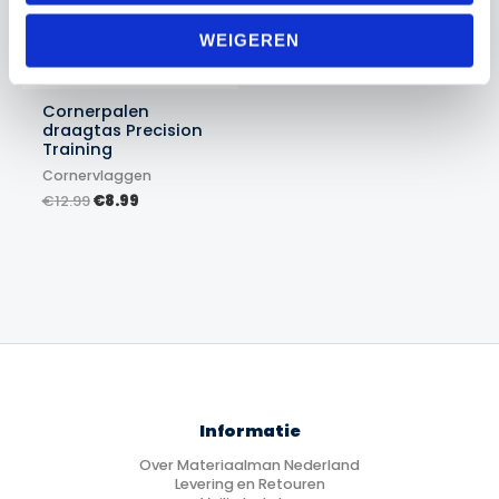
WEIGEREN
Cornerpalen
draagtas Precision
Training
Cornervlaggen
Oorspronkelijke
Huidige
€
12.99
€
8.99
prijs
prijs
was:
is:
€12.99.
€8.99.
Informatie
Over Materiaalman Nederland
Levering en Retouren