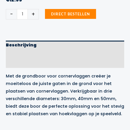
Grondboor
-
+
DIRECT BESTELLEN
aantal
Beschrijving
Aanvullende informatie
Merk
Met de grondboor voor cornervlaggen creëer je
moeiteloos de juiste gaten in de grond voor het
plaatsen van cornervlaggen. Verkrijgbaar in drie
verschillende diameters: 30mm, 40mm en 50mm,
biedt deze boor de perfecte oplossing voor het stevig
en stabiel plaatsen van hoekvlaggen op je speelveld.