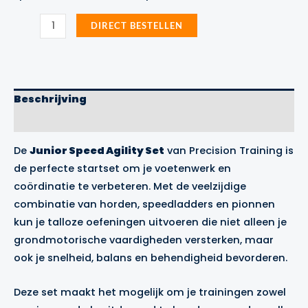
Junior
DIRECT BESTELLEN
Speed
Agility
Set
Precision
Training
aantal
Beschrijving
Merk
De
Junior Speed Agility Set
van Precision Training is
de perfecte startset om je voetenwerk en
coördinatie te verbeteren. Met de veelzijdige
combinatie van horden, speedladders en pionnen
kun je talloze oefeningen uitvoeren die niet alleen je
grondmotorische vaardigheden versterken, maar
ook je snelheid, balans en behendigheid bevorderen.
Deze set maakt het mogelijk om je trainingen zowel