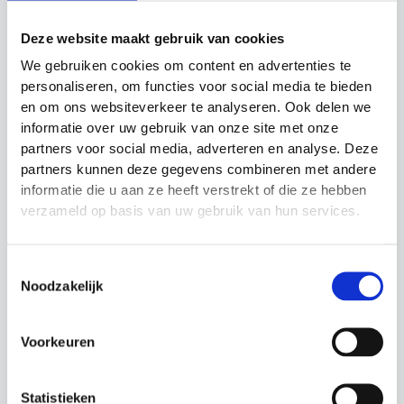
Gerelateerde producten
Deze website maakt gebruik van cookies
We gebruiken cookies om content en advertenties te
Actie!
Actie!
personaliseren, om functies voor social media te bieden
en om ons websiteverkeer te analyseren. Ook delen we
informatie over uw gebruik van onze site met onze
partners voor social media, adverteren en analyse. Deze
partners kunnen deze gegevens combineren met andere
informatie die u aan ze heeft verstrekt of die ze hebben
verzameld op basis van uw gebruik van hun services.
Minidoel Vouwbaar
Reservepaal
Precision Training
Precision Training
Toestemmingsselectie
Budget €40 en meer
Looptraining
Noodzakelijk
Prijsklasse
€
44.99
-
€
69.99
Oorspronkelijke
Huidige
€
4.99
€
3.99
€44.99
prijs
prijs
tot
was:
is:
€69.99
Voorkeuren
€4.99.
€3.99.
Statistieken