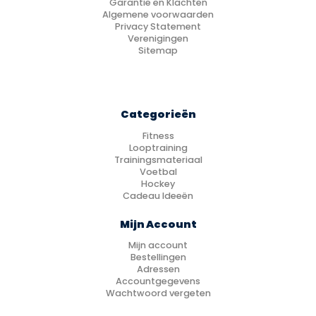
Garantie en Klachten
Algemene voorwaarden
Privacy Statement
Verenigingen
Sitemap
Categorieën
Fitness
Looptraining
Trainingsmateriaal
Voetbal
Hockey
Cadeau Ideeën
Mijn Account
Mijn account
Bestellingen
Adressen
Accountgegevens
Wachtwoord vergeten