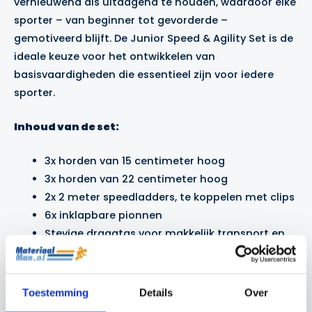
vernieuwend als uitdagend te houden, waardoor elke
sporter – van beginner tot gevorderde –
gemotiveerd blijft. De Junior Speed & Agility Set is de
ideale keuze voor het ontwikkelen van
basisvaardigheden die essentieel zijn voor iedere
sporter.
Inhoud van de set:
3x horden van 15 centimeter hoog
3x horden van 22 centimeter hoog
2x 2 meter speedladders, te koppelen met clips
6x inklapbare pionnen
Stevige draagtas voor makkelijk transport en
opbergen
Toestemming
Details
Over