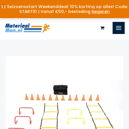
Seizoensstart Weekenddeal: 10% korting op alles! Code:
START10 | Vanaf €50,- besteding
Negeren
Ga
naar
de
inhoud