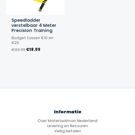
Speedladder
verstelbaar 4 Meter
Precision Training
Budget tussen €10 en
€20
Oorspronkelijke
Huidige
€
22.99
€
18.99
prijs
prijs
was:
is:
€22.99.
€18.99.
Informatie
Over Materiaalman Nederland
Levering en Retouren
Veilig betalen