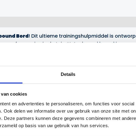
ebound Bord
! Dit ultieme trainingshulpmiddel is ontwor
voor oefensessies in de tuin. Het rebound board is gema
Details
en, zowel binnen als buiten.
ontrole-oefeningen, ideaal voor variatie in je training.
 van cookies
 transporteren.
ent en advertenties te personaliseren, om functies voor social
 te houden tijdens gebruik, zodat ze niet inklappen.
. Ook delen we informatie over uw gebruik van onze site met on
bruiksgemak.
e. Deze partners kunnen deze gegevens combineren met andere i
en 150 cm x 40 cm.
erzameld op basis van uw gebruik van hun services.