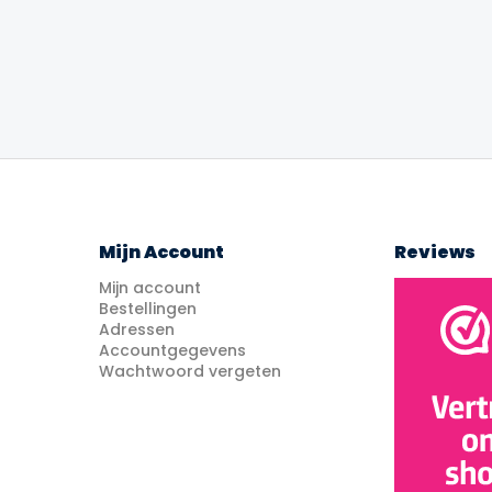
s
prijs
prijs
was:
is:
.99.
€22.99.
€19.99.
Mijn Account
Reviews
Mijn account
Bestellingen
Adressen
Accountgegevens
Wachtwoord vergeten