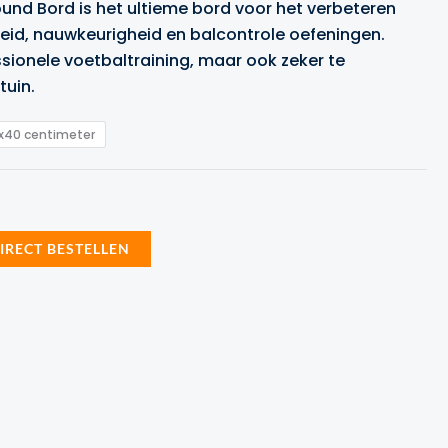
ound Bord is het ultieme bord voor het verbeteren
tot
id, nauwkeurigheid en balcontrole oefeningen.
€249.99
ssionele voetbaltraining, maar ook zeker te
tuin.
x40 centimeter
elijke
idige
js
IRECT BESTELLEN
49.99.