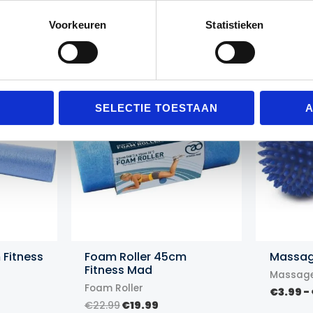
Voorkeuren
Statistieken
Gerelateerde producten
Actie!
Actie!
Actie!
Actie!
SELECTIE TOESTAAN
A
 Fitness
Foam Roller 45cm
Massag
Fitness Mad
Massage
Foam Roller
€
3.99
-
lijke
dige
Oorspronkelijke
Huidige
€
22.99
€
19.99