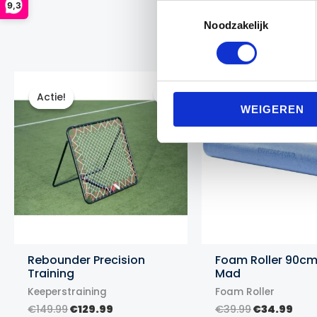
9,3
Toestemmingsselectie
Noodzakelijk
Actie!
Actie!
Actie!
Actie!
WEIGEREN
Rebounder Precision
Foam Roller 90cm
Training
Mad
Keeperstraining
Foam Roller
Oorspronkelijke
Huidige
Oorspronke
Hui
€
149.99
€
129.99
€
39.99
€
34.99