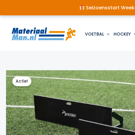
Seizoensstart Weeke
Ga
naar
de
VOETBAL
HOCKEY
inhoud
Actie!