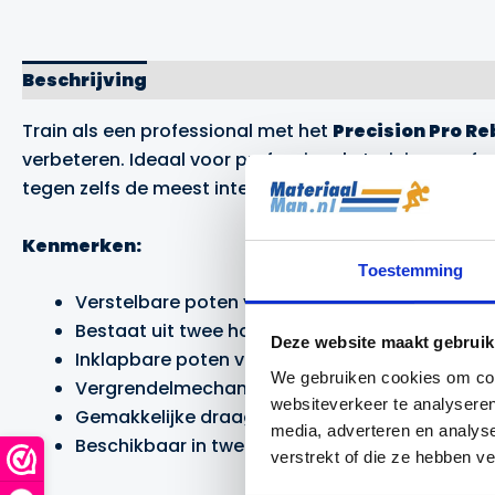
Beschrijving
Aanvullende informatie
Merk
Train als een professional met het
Precision Pro R
verbeteren. Ideaal voor professionele trainingen of 
tegen zelfs de meest intensieve trainingssessies.
Kenmerken:
Toestemming
Verstelbare poten voor grip op alle oppervlakk
Bestaat uit twee hoeken voor verschillende balc
Deze website maakt gebruik
Inklapbare poten voor eenvoudig opbergen en
We gebruiken cookies om cont
Vergrendelmechanisme om de poten op hun plek
websiteverkeer te analyseren
Gemakkelijke draaghandvatten voor extra ge
media, adverteren en analys
Beschikbaar in twee formaten: 100 cm x 40 cm 
verstrekt of die ze hebben v