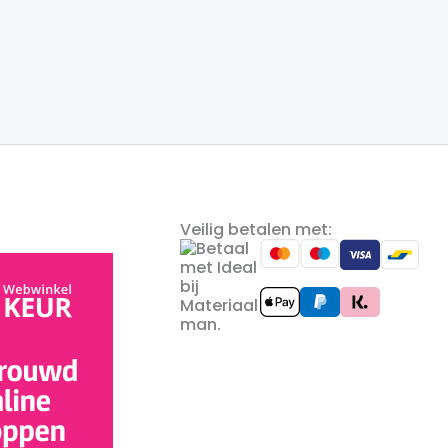
tot
tot
€4.99
€57.50
Veilig betalen met: