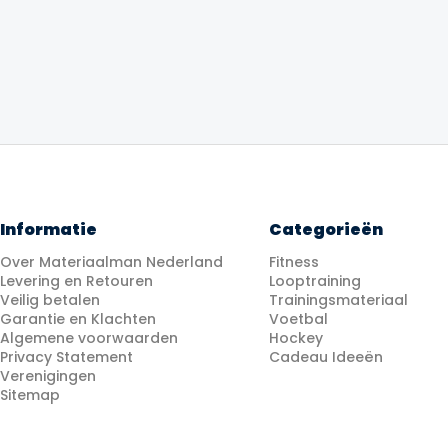
prijs
prijs
prijs
prij
was:
is:
was:
is:
€149.99.
€129.99.
€39.99.
€34
Informatie
Categorieën
Over Materiaalman Nederland
Fitness
Levering en Retouren
Looptraining
Veilig betalen
Trainingsmateriaal
Garantie en Klachten
Voetbal
Algemene voorwaarden
Hockey
Privacy Statement
Cadeau Ideeën
Verenigingen
Sitemap