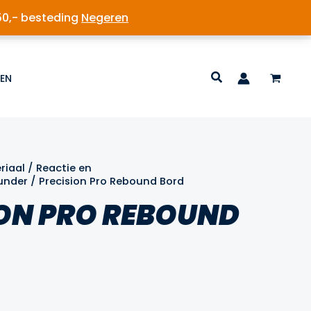
50,- besteding
Negeren
EN
riaal
/
Reactie en
under
/ Precision Pro Rebound Bord
ION PRO REBOUND
Prijsklasse:
9
€149.99