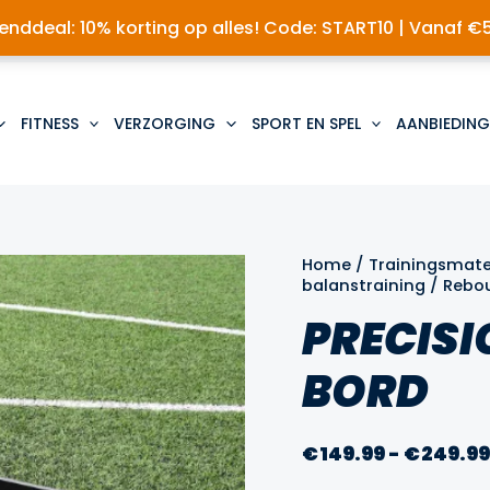
nddeal: 10% korting op alles! Code: START10 | Vanaf €
FITNESS
VERZORGING
SPORT EN SPEL
AANBIEDING
Home
/
Trainingsmate
balanstraining
/
Rebo
PRECIS
BORD
€
149.99
-
€
249.9