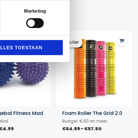
Marketing
Actie!
Actie!
LLES TOESTAAN
ebal Fitness Mad
Foam Roller The Grid 2.0
bal
Budget €40 en meer
Prijsklasse:
Prijsklasse:
€
4.99
€
54.99
-
€
57.50
€3.99
€54.99