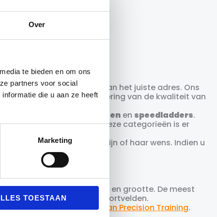
 Agility Set
ning
Over
ronkelijke
Huidige
99
prijs
is:
 media te bieden en om ons
9.
€169.99.
ze partners voor social
ent u bij Materiaalman.nl aan het juiste adres. Ons
nformatie die u aan ze heeft
 vereniging naar een verbetering van de kwaliteit van
rkers, pionnen, hoekvlaggen
en
speedladders
.
 op de sportvelden. Binnen deze categorieën is er
id.
Marketing
 materiaal te vinden naar zijn of haar wens. Indien u
kt, dan kunt u altijd ruilen!
 verschillende soorten, maten en grootte. De meest
 weg te denken zijn op de sportvelden.
LLES TOESTAAN
vormige trainingshoedjes van Precision Training
.
oedjes
,