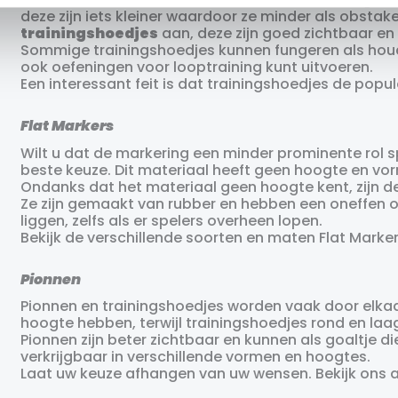
deze zijn iets kleiner waardoor ze minder als obstak
trainingshoedjes
aan, deze zijn goed zichtbaar en 
Sommige trainingshoedjes kunnen fungeren als hou
ook oefeningen voor looptraining kunt uitvoeren.
Een interessant feit is dat trainingshoedjes de popul
Flat Markers
Wilt u dat de markering een minder prominente rol sp
beste keuze. Dit materiaal heeft geen hoogte en vor
Ondanks dat het materiaal geen hoogte kent, zijn de 
Ze zijn gemaakt van rubber en hebben een oneffen on
liggen, zelfs als er spelers overheen lopen.
Bekijk de verschillende soorten en maten Flat Marke
Pionnen
Pionnen en trainingshoedjes worden vaak door elkaar
hoogte hebben, terwijl trainingshoedjes rond en laag 
Pionnen zijn beter zichtbaar en kunnen als goaltje di
verkrijgbaar in verschillende vormen en hoogtes.
Laat uw keuze afhangen van uw wensen. Bekijk ons