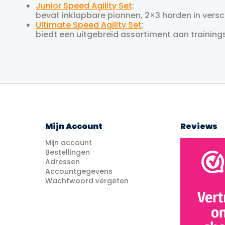
Junior Speed Agility Set
:
bevat inklapbare pionnen, 2×3 horden in vers
Ultimate Speed Agility Set
:
biedt een uitgebreid assortiment aan training
Mijn Account
Reviews
Mijn account
Bestellingen
Adressen
Accountgegevens
Wachtwoord vergeten