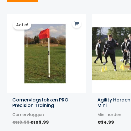
Actie!
Cornervlagstokken PRO
Agility Horden
Precision Training
Mini
Cornervlaggen
Mini horden
Oorspronkelijke
Huidige
€
119.99
€
109.99
€
34.99
prijs
prijs