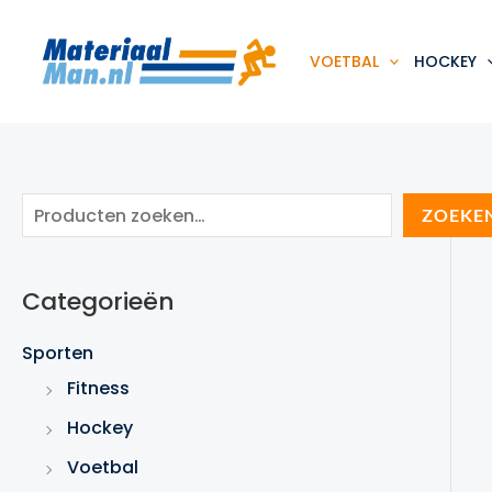
Ga
naar
de
VOETBAL
HOCKEY
inhoud
Z
ZOEKE
o
e
Categorieën
k
e
Sporten
n
Fitness
Hockey
Voetbal