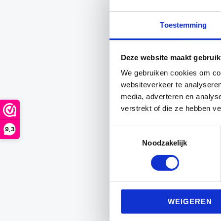
Toestemming
Deze website maakt gebruik
We gebruiken cookies om cont
websiteverkeer te analyseren
media, adverteren en analys
verstrekt of die ze hebben v
9,3
Toestemmingsselectie
Noodzakelijk
WEIGEREN