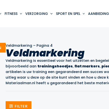
FITNESS
VERZORGING
SPORT EN SPEL
AANBIEDING
Veldmarkering
–
Pagina 4
N
Veldmarkering
Veldmarkering is essentieel voor het uitzetten en begele
bijvoorbeeld aan
trainingshoedjes
,
flat markers
,
pio
artikelen is uw training een gegarandeerd een succes w
uitleg waar u deze op de site kunt vinden en hoe u deze k
Materiaalman.nl heeft u gegarandeerd het beste materia
FILTER