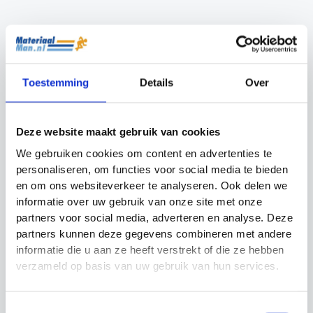
Minidoel Vouwbaar
Voetbaldoel Pop Up
Precision Training
80 x 45 cm
Oorspronkelijke
Huidige
€
59.99
€
39.99
€
34.99
prijs
prijs
was:
is:
120 x 90 cm
Toestemming
Details
Over
€39.99.
€34.99.
120 x 100 cm
90 x 70 cm
Deze website maakt gebruik van cookies
We gebruiken cookies om content en advertenties te
personaliseren, om functies voor social media te bieden
en om ons websiteverkeer te analyseren. Ook delen we
informatie over uw gebruik van onze site met onze
partners voor social media, adverteren en analyse. Deze
partners kunnen deze gegevens combineren met andere
informatie die u aan ze heeft verstrekt of die ze hebben
verzameld op basis van uw gebruik van hun services.
Toestemmingsselectie