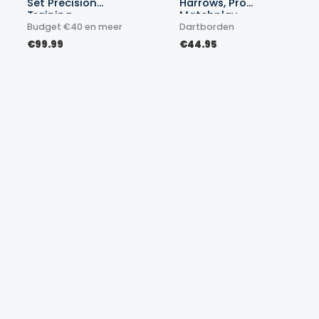
Set Precision
Harrows, Pro
Training
Matchplay
Budget €40 en meer
Dartborden
€
99.99
€
44.95
Set 2 Dumbells
Voetbaldoel junior