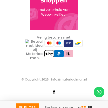
Veilig betalen met:
© Copyright 2026 |
info@materiaalman.nl
De waardering van materiaalman.nl bij
WebwinkelKeur
FILTER