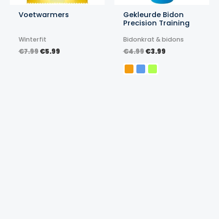
Voetwarmers
Gekleurde Bidon
Precision Training
Winterfit
Bidonkrat & bidons
Oorspronkelijke
Huidige
Oorspronkelijke
Huidige
€
7.99
€
5.99
€
4.99
€
3.99
prijs
prijs
prijs
prijs
was:
is:
was:
is:
€7.99.
€5.99.
€4.99.
€3.99.