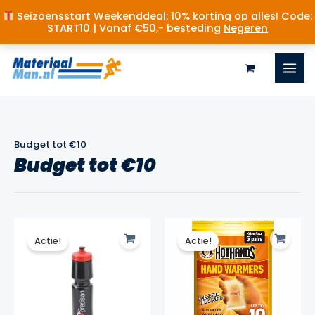
Seizoensstart Weekenddeal: 10% korting op alles! Code:
START10 | Vanaf €50,- besteding
Negeren
Ga
naar
de
inhoud
Budget tot €10
Budget tot €10
Actie!
Actie!