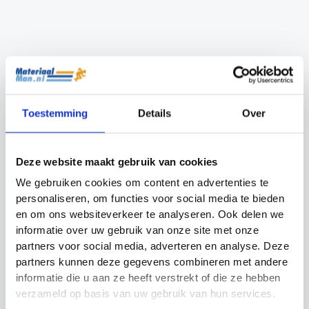
Reactiebal Precision
Gymtas Precision
Training
Training
Oorspronkelijke
Huidige
Oorspronkelijke
Huidige
€
4.99
€
3.99
€
5.99
€
4.50
prijs
prijs
prijs
prijs
Toestemming
Details
Over
was:
is:
was:
is:
6,5 cm
10cm
€4.99.
€3.99.
€5.99.
€4.50.
20 cm
Deze website maakt gebruik van cookies
We gebruiken cookies om content en advertenties te
personaliseren, om functies voor social media te bieden
en om ons websiteverkeer te analyseren. Ook delen we
informatie over uw gebruik van onze site met onze
partners voor social media, adverteren en analyse. Deze
partners kunnen deze gegevens combineren met andere
informatie die u aan ze heeft verstrekt of die ze hebben
verzameld op basis van uw gebruik van hun services.