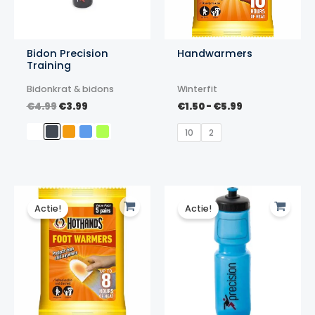
Bidon Precision
Handwarmers
Training
Bidonkrat & bidons
Winterfit
Oorspronkelijke
Huidige
Prijsklasse:
€
4.99
€
3.99
€
1.50
-
€
5.99
prijs
prijs
€1.50
was:
is:
tot
10
2
€4.99.
€3.99.
€5.99
Actie!
Actie!