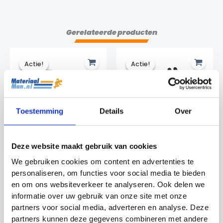
Gerelateerde producten
Actie!
Actie!
Actie!
Actie!
Toestemming
Details
Over
Deze website maakt gebruik van cookies
Coachmap voetbal
Sporthandschoenen
We gebruiken cookies om content en advertenties te
Precision Training
Precision Training
personaliseren, om functies voor social media te bieden
Budget tussen €30 en
Accessoires
€40
en om ons websiteverkeer te analyseren. Ook delen we
Oorspronkelijke
Huidige
€
12.50
€
7.99
Oorspronkelijke
Huidige
€
39.99
€
34.99
prijs
prijs
informatie over uw gebruik van onze site met onze
prijs
prijs
was:
is:
partners voor social media, adverteren en analyse. Deze
was:
is:
€12.50.
€7.99.
€39.99.
€34.99.
partners kunnen deze gegevens combineren met andere