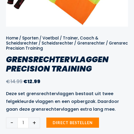
Home
/
Sporten
/
Voetbal
/
Trainer, Coach &
Scheidsrechter
/
Scheidsrechter
/
Grensrechter
/ Grensrecht
Precision Training
GRENSRECHTERVLAGGEN
PRECISION TRAINING
Oorspronkelijke
Huidige
€
14.99
€
12.99
prijs
prijs
Deze set grensrechtervlaggen bestaat uit twee
was:
is:
felgekleurde vlaggen en een opbergzak. Daardoor
€14.99.
€12.99.
gaan deze grensrechtervlaggen extra lang mee.
Grensrechtervlaggen
-
+
DIRECT BESTELLEN
Precision
Training