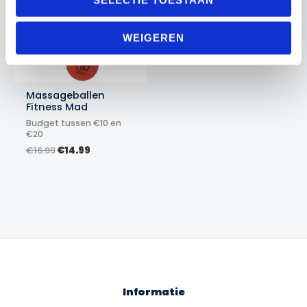
WEIGEREN
Massageballen
Fitness Mad
Budget tussen €10 en
€20
Oorspronkelijke
Huidige
€
16.99
€
14.99
prijs
prijs
was:
is:
€16.99.
€14.99.
Informatie