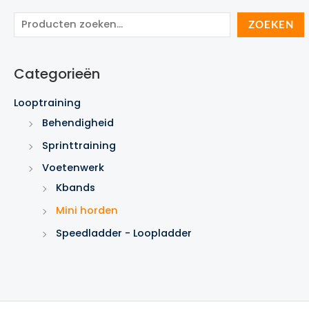
Z
ZOEKEN
o
e
Categorieën
k
e
Looptraining
n
Behendigheid
Sprinttraining
Voetenwerk
Kbands
Mini horden
Speedladder - Loopladder