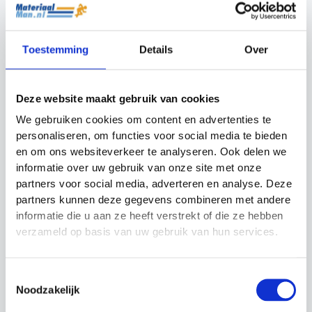
Verstelbare Horden
Set Precision
Training
Toestemming
Details
Over
Mini Horden Kopen
Oorspronkelijke
Huidige
€
79.99
€
69.99
prijs
prijs
Met de
mini horden
zet u verschillende loop- en
was:
is:
krachtoefeningen uit. Het voordeel van trainen met
€79.99.
€69.99.
de mini horden is de hoogte; spelers moeten zich
Deze website maakt gebruik van cookies
meer inspannen om over de mini horden heen te
stappen of springen. Dat triggert de grond-
We gebruiken cookies om content en advertenties te
motorische vaardigheden en verbetert het
personaliseren, om functies voor social media te bieden
voetenwerk.
en om ons websiteverkeer te analyseren. Ook delen we
informatie over uw gebruik van onze site met onze
Waar Let U Op Bij Het Kopen Van Mini Horden?
partners voor social media, adverteren en analyse. Deze
Bij het kopen van mini horden is het belangrijk om op
partners kunnen deze gegevens combineren met andere
een aantal zaken te letten:
informatie die u aan ze heeft verstrekt of die ze hebben
Trainingsdoelen en oefeningen:
Bepaal of u
verzameld op basis van uw gebruik van hun services.
de nadruk wilt leggen op kracht of voetenwerk.
Voor krachttraining en explosiviteit zijn hogere
mini horden geschikt. Voor voetenwerk zijn
Toestemmingsselectie
lagere mini horden beter, omdat deze
oefeningen snelle, gecontroleerde bewegingen
Noodzakelijk
vereisen.