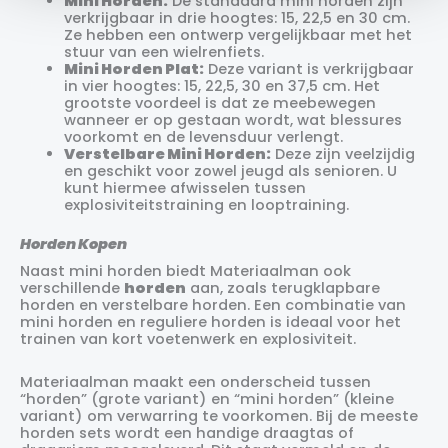
Mini Horden:
De standaard mini horden zijn
verkrijgbaar in drie hoogtes: 15, 22,5 en 30 cm.
Ze hebben een ontwerp vergelijkbaar met het
stuur van een wielrenfiets.
Mini Horden Plat:
Deze variant is verkrijgbaar
in vier hoogtes: 15, 22,5, 30 en 37,5 cm. Het
grootste voordeel is dat ze meebewegen
wanneer er op gestaan wordt, wat blessures
voorkomt en de levensduur verlengt.
Verstelbare Mini Horden:
Deze zijn veelzijdig
en geschikt voor zowel jeugd als senioren. U
kunt hiermee afwisselen tussen
explosiviteitstraining en looptraining.
Horden Kopen
Naast mini horden biedt Materiaalman ook
verschillende
horden
aan, zoals terugklapbare
horden en verstelbare horden. Een combinatie van
mini horden en reguliere horden is ideaal voor het
trainen van kort voetenwerk en explosiviteit.
Materiaalman maakt een onderscheid tussen
“horden” (grote variant) en “mini horden” (kleine
variant) om verwarring te voorkomen. Bij de meeste
horden sets wordt een handige draagtas of