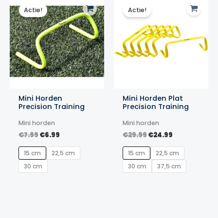
Actie!
Actie!
Mini Horden
Mini Horden Plat
Precision Training
Precision Training
Mini horden
Mini horden
Oorspronkelijke
Huidige
Oorspronkelijke
Huidige
€
7.99
€
6.99
€
29.99
€
24.99
prijs
prijs
prijs
prijs
was:
is:
was:
is:
15 cm
22,5 cm
15 cm
22,5 cm
€7.99.
€6.99.
€29.99.
€24.99.
30 cm
30 cm
37,5 cm