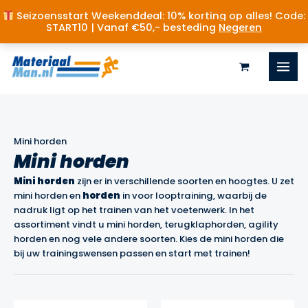
Seizoensstart Weekenddeal: 10% korting op alles! Code:
START10 | Vanaf €50,- besteding
Negeren
Ga
naar
de
inhoud
Mini horden
Mini horden
Mini
horden
zijn er in verschillende soorten en hoogtes. U zet
mini horden en
horden
in voor looptraining, waarbij de
nadruk ligt op het trainen van het voetenwerk. In het
assortiment vindt u mini horden, terugklaphorden, agility
horden en nog vele andere soorten. Kies de mini horden die
bij uw trainingswensen passen en start met trainen!