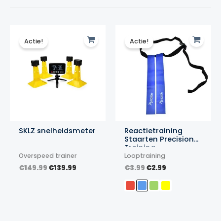
Actie!
Actie!
SKLZ snelheidsmeter
Reactietraining
Staarten Precision
Training
Overspeed trainer
Looptraining
Oorspronkelijke
Huidige
Oorspronkelijke
Huidige
€
149.99
€
139.99
€
3.99
€
2.99
prijs
prijs
prijs
prijs
was:
is:
was:
is:
€149.99.
€139.99.
€3.99.
€2.99.