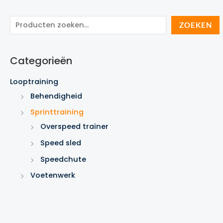
Z
ZOEKEN
o
e
Categorieën
k
e
Looptraining
n
Behendigheid
Sprinttraining
Overspeed trainer
Speed sled
Speedchute
Voetenwerk