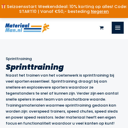
Seizoensstart Weekenddeal: 10% korting op alles! Code:
START10 | Vanaf €50,- besteding
Negeren
Ga
naar
de
inhoud
Sprinttraining
Sprinttraining
Naast het trainen van het voetenwerk is sprinttraining bij
veel sporten essentieel. Sprinttraining draagt bij aan
snellere en explosievere sporters waardoor ze
tegenstanders te snel af kunnen zijn. Verder zijn een aantal
snelle spelers in een team van onschatbare waarde.
Trainingsmaterialen waarmee sprinttraining gedaan kan
worden zijn: overspeed trainers, speed chutes, speed sleds
en power speed resistors. Ieder materiaal heeft een eigen
focus en functionaliteit waardoor u veel kanten op kunt!