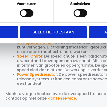
Voorkeuren
Statistieken
Zwaarder Trainen met de Speed Sled
Trainen met de speed sled wordt zwaarder gemaakt 
zoveel gewicht toevoegen als u zelf wilt. Hoe meer 
training wordt.
SELECTIE TOESTAAN
A
Soortgelijk Trainingsmateriaal
Overspeed Trainer
: De overspeed trainer is e
kunt verhogen. Dit trainingsmateriaal gebruik
en de ander moet extra hard werken.
Speed Chute
: De speed chute is een parachut
u weerstand toevoegen aan uw sprint. Dit is e
in termen van grootte en opbergruimte. De spe
speed sled dat niet kan. De werking is verder vr
Power Speedresistor
: De power speedresistor 
release systeem. Er kan een constante hoeve
een handvat.
Mocht u vragen hebben over de overspeed trainer of
contact op met onze
klantenservice
.