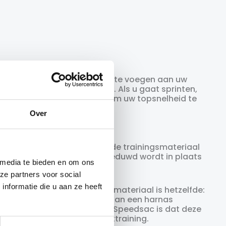
en door extra weerstand toe te voegen aan uw
bevestigd zit aan een harnas. Als u gaat sprinten,
 u extra hard moet werken om uw topsnelheid te
Over
 twee duiden bijna hetzelfde trainingsmateriaal
ee verstaan wordt die voortgeduwd wordt in plaats
 media te bieden en om ons
ze partners voor social
nformatie die u aan ze heeft
 De essentie van dit trainingsmateriaal is hetzelfde:
n. Deze zak zit via een band aan een harnas
. Het voordeel van de SKLZ Speedsac is dat deze
n voor bijvoorbeeld krachttraining.