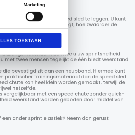
Marketing
door gewichten op de speed sled te leggen. U kunt
gewicht u op de speed sled legt, hoe zwaarder de
LLES TOESTAAN
en trainingsmateriaal waarmee u uw sprintsnelheid
t u met twee mensen tegelijk: de één biedt weerstand
e die bevestigd zit aan een heupband. Hiermee kunt
en praktischer trainingsmateriaal dan de speed sled
ed chute kan heel klein worden gemaakt, terwijl de
ijwel hetzelfde.
is vergelijkbaar met een speed chute zonder quick-
elheid weerstand worden geboden door middel van
 een ander sprint elastiek? Neem dan gerust