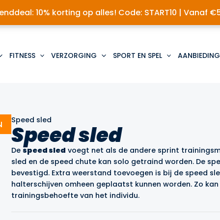
nddeal: 10% korting op alles! Code: START10 | Vanaf €
FITNESS
VERZORGING
SPORT EN SPEL
AANBIEDING
Speed sled
N
Speed sled
De
speed sled
voegt net als de andere sprint trainings
sled en de speed chute kan solo getraind worden. De spee
bevestigd. Extra weerstand toevoegen is bij de speed sle
halterschijven omheen geplaatst kunnen worden. Zo kan
trainingsbehoefte van het individu.