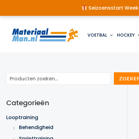
Seizoensstart Weeke
Ga
naar
de
VOETBAL
HOCKEY
inhoud
Z
ZOEKE
o
e
Categorieën
k
e
Looptraining
n
Behendigheid
Sprinttraining