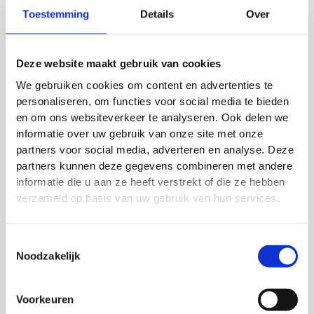
zijn voor versnelling en uithoudingsvermogen.
Toestemming
Details
Over
Gerelateerde producten
Deze website maakt gebruik van cookies
We gebruiken cookies om content en advertenties te
personaliseren, om functies voor social media te bieden
Actie!
Actie!
Actie!
Actie!
en om ons websiteverkeer te analyseren. Ook delen we
informatie over uw gebruik van onze site met onze
partners voor social media, adverteren en analyse. Deze
partners kunnen deze gegevens combineren met andere
informatie die u aan ze heeft verstrekt of die ze hebben
verzameld op basis van uw gebruik van hun services.
Mini Bands SKLZ
Ultimate Speed
Toestemmingsselectie
Agility Set Precision
Budget tussen €20 en
Training
Noodzakelijk
€30
Budget €40 en meer
Oorspronkelijke
Huidige
€
19.99
€
17.99
prijs
prijs
Oorspronkelijke
Huidige
€
189.99
€
169.99
Voorkeuren
was:
is:
prijs
prijs
€19.99.
€17.99.
was:
is: