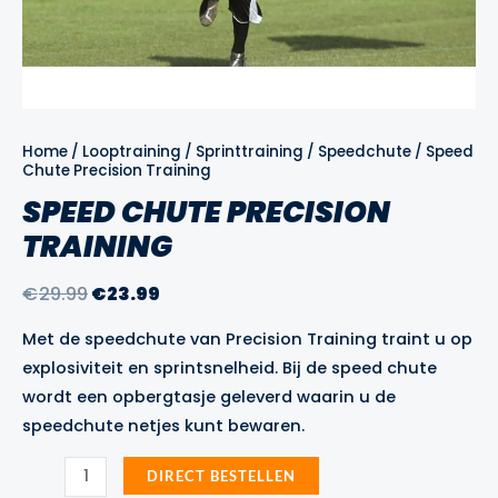
Home
/
Looptraining
/
Sprinttraining
/
Speedchute
/ Speed
Chute Precision Training
SPEED CHUTE PRECISION
TRAINING
Oorspronkelijke
Huidige
€
29.99
€
23.99
prijs
prijs
Met de speedchute van Precision Training traint u op
was:
is:
explosiviteit en sprintsnelheid. Bij de speed chute
€29.99.
€23.99.
wordt een opbergtasje geleverd waarin u de
speedchute netjes kunt bewaren.
Speed
DIRECT BESTELLEN
Chute