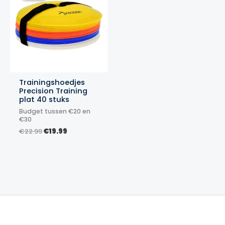
Trainingshoedjes
Precision Training
plat 40 stuks
Budget tussen €20 en
€30
Oorspronkelijke
Huidige
€
22.99
€
19.99
prijs
prijs
was:
is:
€22.99.
€19.99.