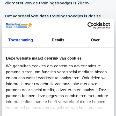
diameter van de trainingshoedjes is 20cm.
Het voordeel van deze trainingshoedjes is dat ze
bovenin inkepingen hebben. Dit in combinatie met
het materiaal van de trainingshoedjes zorgt er voor
dat het geen kwaad kan als een sporter per ongeluk
Toestemming
Details
Over
op een hoedje staat. Daarnaast kunt u
palen
op de
hoedjes leggen waardoor u een soort verhoogde
speedladder creëert!
Deze website maakt gebruik van cookies
We gebruiken cookies om content en advertenties te
Inhoud
personaliseren, om functies voor social media te bieden
en om ons websiteverkeer te analyseren. Ook delen we
50 trainingshoedjes
informatie over uw gebruik van onze site met onze
houder
partners voor social media, adverteren en analyse. Deze
partners kunnen deze gegevens combineren met andere
informatie die u aan ze heeft verstrekt of die ze hebben
verzameld op basis van uw gebruik van hun services.
Gerelateerde producten