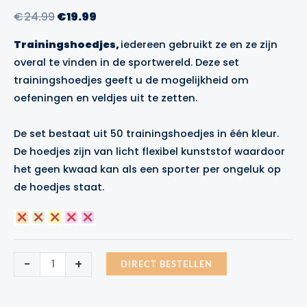
Oorspronkelijke
Huidige
€
24.99
€
19.99
prijs
prijs
Trainingshoedjes,
iedereen gebruikt ze en ze zijn
was:
is:
overal te vinden in de sportwereld. Deze set
€24.99.
€19.99.
trainingshoedjes geeft u de mogelijkheid om
oefeningen en veldjes uit te zetten.
De set bestaat uit 50 trainingshoedjes in één kleur.
De hoedjes zijn van licht flexibel kunststof waardoor
het geen kwaad kan als een sporter per ongeluk op
de hoedjes staat.
Precision
-
+
DIRECT BESTELLEN
Pro
HX
Saucer
trainingshoedjes