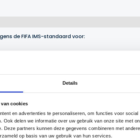
lgens de FIFA IMS-standaard voor:
;
eraturen waardoor de voetbal in elke omgeving optimaa
e periode zeer weinig lucht verliest;
Details
te omstandigheden speelbaar blijft.
 van cookies
ent en advertenties te personaliseren, om functies voor social
. Ook delen we informatie over uw gebruik van onze site met on
e van weerstand tegen waterabsorptie.
e. Deze partners kunnen deze gegevens combineren met andere i
erzameld op basis van uw gebruik van hun services.