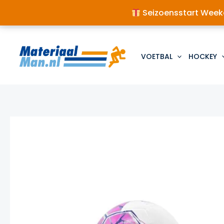
Seizoensstart Weeke
Ga
naar
de
VOETBAL
HOCKEY
inhoud