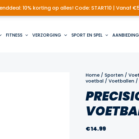
nddeal: 10% korting op alles! Code: START10 | Vanaf €
FITNESS
VERZORGING
SPORT EN SPEL
AANBIEDING
Home
/
Sporten
/
Voe
voetbal
/
Voetballen
/
PRECISI
VOETBA
€
14.99