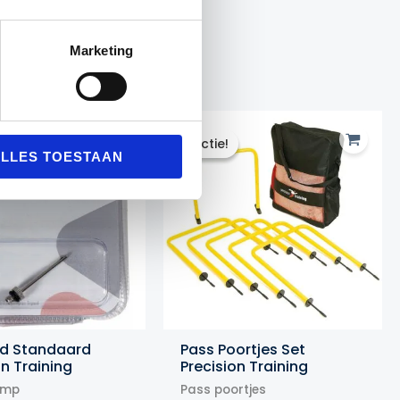
Marketing
Actie!
Actie!
LLES TOESTAAN
ld Standaard
Pass Poortjes Set
on Training
Precision Training
omp
Pass poortjes