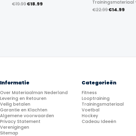
Trainingsmateriaal 
Oorspronkelijke
Huidige
€
19.99
€
18.99
prijs
prijs
Oorspronke
Huid
€
22.99
€
14.99
was:
is:
prijs
prijs
€19.99.
€18.99.
was:
is:
€22.99.
€14.
Informatie
Categorieën
Over Materiaalman Nederland
Fitness
Levering en Retouren
Looptraining
Veilig betalen
Trainingsmateriaal
Garantie en Klachten
Voetbal
Algemene voorwaarden
Hockey
Privacy Statement
Cadeau Ideeën
Verenigingen
Sitemap