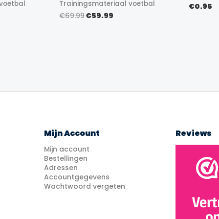
voetbal
Trainingsmateriaal voetbal
€
0.95
lijke
ige
Oorspronkelijke
Huidige
€
69.99
€
59.99
prijs
prijs
was:
is:
99.
€69.99.
€59.99.
Mijn Account
Reviews
Mijn account
Bestellingen
Adressen
Accountgegevens
Wachtwoord vergeten