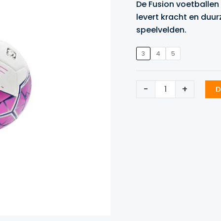
De Fusion voetballen
levert kracht en duu
speelvelden.
3
4
5
Precision
-
+
D
Fusion
FIFA
voetbal
roze
aantal