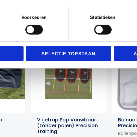
Voorkeuren
Statistieken
Gerelateerde producten
Actie!
Actie!
SELECTIE TOESTAAN
A
p
Vrijetrap Pop Vouwbaar
Balnaa
(zonder palen) Precision
Precisi
Training
Ballenp