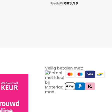
Oorspronkelijke
Huidige
€
79.99
€
69.99
prijs
prijs
was:
is:
€79.99.
€69.99.
Veilig betalen met: