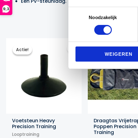
Eén PV-steunlaag.
9,3
Toestemmingsselectie
Noodzakelijk
Actie!
Actie!
Actie!
Actie!
WEIGEREN
Voetsteun Heavy
Draagtas Vrijetra
Precision Training
Poppen Precision
Training
Looptraining