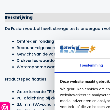
Beschrijving
Aanvullende informatie
Merk
De Fusion voetbal heeft strenge tests ondergaan vo
Omtrek en ronding van de voetbal is de perfect
Rebound-eigenschappen bij verschillende temp
Gewicht van de voetbal;
Drukverlies waardoor de bal gedurende een lang
Toestemming
Wateropname waardoor de bal zelfs in de nats
Productspecificaties:
Deze website maakt gebruik
We gebruiken cookies om cont
Getextureerde TPU-buitenlaag;
websiteverkeer te analyseren
PU-afdichting bij de naden voor een hoge mat
media, adverteren en analys
3,5 mm EVA-schuimlaag.
verstrekt of die ze hebben v