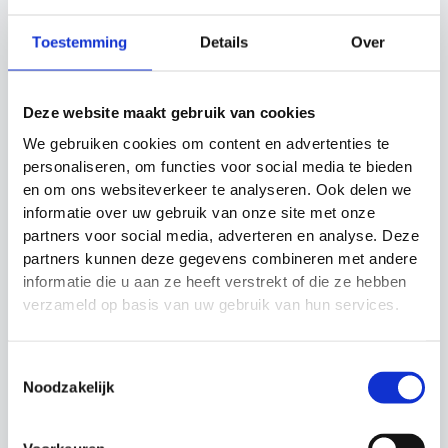
inhoud van 44 liter.
Toestemming
Details
Over
Deze Precision rugzak biedt alles wat je nodig hebt
voor een georganiseerde en praktische
opbergruimte voor al je sportspullen.
Deze website maakt gebruik van cookies
We gebruiken cookies om content en advertenties te
personaliseren, om functies voor social media te bieden
Gerelateerde producten
en om ons websiteverkeer te analyseren. Ook delen we
informatie over uw gebruik van onze site met onze
partners voor social media, adverteren en analyse. Deze
Actie!
Actie!
partners kunnen deze gegevens combineren met andere
informatie die u aan ze heeft verstrekt of die ze hebben
verzameld op basis van uw gebruik van hun services.
Toestemmingsselectie
Noodzakelijk
Trainingshesjes
Foam Roller UFE
Groen Precision