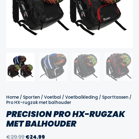
Home
/
Sporten
/
Voetbal
/
Voetbalkleding
/
Sporttassen
/ Pr
Pro HX-rugzak met balhouder
PRECISION PRO HX-RUGZAK
MET BALHOUDER
Oorspronkelijke
Huidige
€
29.99
€
24.99