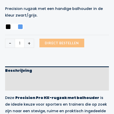
prijs
prijs
Precision rugzak met een handige balhouder in de
was:
is:
kleur zwart/grijs.
€29.99.
€24.99.
Precision
-
+
DIRECT BESTELLEN
Pro
HX-
rugzak
met
balhouder
aantal
Beschrijving
Aanvullende informatie
Merk
Deze
Precision Pro HX-rugzak met balhouder
is
de ideale keuze voor sporters en trainers die op zoek
zijn naar een stevige, ruime en praktisch ingedeelde