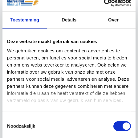
4 trainingspalen fluoriserend geel,
Toestemming
Details
Over
4 trainingspalen fluoriserend oranje,
4 trainingspalen rood
Grondspikes
Deze website maakt gebruik van cookies
Stevige draagtas
We gebruiken cookies om content en advertenties te
personaliseren, om functies voor social media te bieden
en om ons websiteverkeer te analyseren. Ook delen we
Gerelateerde producten
informatie over uw gebruik van onze site met onze
partners voor social media, adverteren en analyse. Deze
partners kunnen deze gegevens combineren met andere
Actie!
Actie!
Actie!
Actie!
informatie die u aan ze heeft verstrekt of die ze hebben
verzameld op basis van uw gebruik van hun services.
Toestemmingsselectie
Noodzakelijk