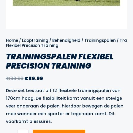
Home
/
Looptraining
/
Behendigheid
/
Trainingspalen
/ Train
Flexibel Precision Training
TRAININGSPALEN FLEXIBEL
PRECISION TRAINING
Oorspronkelijke
Huidige
€
99.99
€
89.99
prijs
prijs
Deze set bestaat uit 12 flexibele trainingspalen van
was:
is:
170cm hoog. De flexibiliteit komt vanuit een stevige
€99.99.
€89.99.
veer onderaan de palen, hierdoor bewegen de palen
mee wanneer een sporter er tegenaan komt. Dit
voorkomt blessures.
Trainingspalen