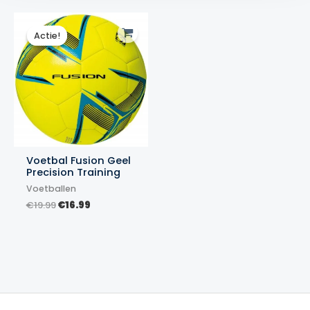
Actie!
Actie!
Voetbal Fusion Geel
Precision Training
Voetballen
Oorspronkelijke
Huidige
€
19.99
€
16.99
prijs
prijs
was:
is:
€19.99.
€16.99.