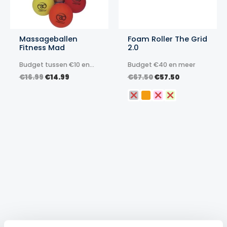
Massageballen
Foam Roller The Grid
Fitness Mad
2.0
Budget tussen €10 en
Budget €40 en meer
€20
Oorspronkelijke
Huidige
Oorspronkelijke
Huidige
€
16.99
€
14.99
€
67.50
€
57.50
prijs
prijs
prijs
prijs
was:
is:
was:
is:
€16.99.
€14.99.
€67.50.
€57.50.