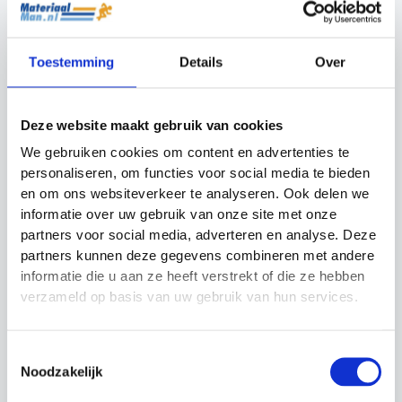
Toestemming
Details
Over
NIET OP VOORRAAD
Ultimate Speed
weerstandsbanden
Deze website maakt gebruik van cookies
Agility Set Precision
Kbands
Training
We gebruiken cookies om content en advertenties te
personaliseren, om functies voor social media te bieden
Oorspronkelijke
Huidige
€
189.99
€
169.99
€
37.50
←
1
2
3
4
5
en om ons websiteverkeer te analyseren. Ook delen we
prijs
prijs
was:
is:
Bekijk hier alle sportieve cadeaus die u voor
informatie over uw gebruik van onze site met onze
€189.99.
€169.99.
Kerstmis kunt geven. De cadeaus zijn opgedeeld in
partners voor social media, adverteren en analyse. Deze
verschillende prijsklassen zodat u makkelijk een
partners kunnen deze gegevens combineren met andere
passend cadeau kunt vinden. De trainingsmaterialen
die u hier ziet zijn niet alle trainingsmaterialen.
informatie die u aan ze heeft verstrekt of die ze hebben
Uiteraard kunt u ook trainingsmaterialen elders op
verzameld op basis van uw gebruik van hun services.
materiaalman.nl bestellen om cadeau te geven.
Toestemmingsselectie
Noodzakelijk